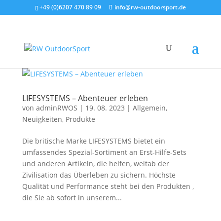
+49 (0)6207 470 89 09
info@rw-outdoorsport.de
LIFESYSTEMS – Abenteuer erleben
von
adminRWOS
|
19. 08. 2023
|
Allgemein
,
Neuigkeiten
,
Produkte
Die britische Marke LIFESYSTEMS bietet ein
umfassendes Spezial-Sortiment an Erst-Hilfe-Sets
und anderen Artikeln, die helfen, weitab der
Zivilisation das Überleben zu sichern. Höchste
Qualität und Performance steht bei den Produkten ,
die Sie ab sofort in unserem...