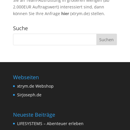
Sie an Team-Ausrüstung in größeren Mengen (ab
2.000EUR Auftragswert) interessiert sind, dann
können Sie Ihre Anfrage
hier
(xtrym.de) stellen.
Suche
Webseiten
xtrym.de Webshop
SirJoseph.de
Neueste Beiträge
LIFESYSTEMS – Abenteuer erleben